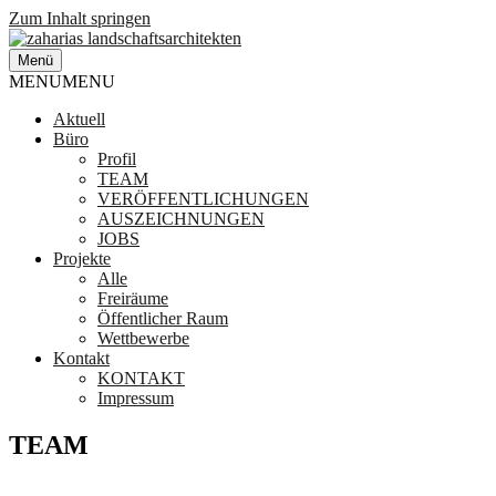
Zum Inhalt springen
Menü
zaharias landschaftsarchitekten
Landschaftsarchitektur München
MENU
MENU
Aktuell
Büro
Profil
TEAM
VERÖFFENTLICHUNGEN
AUSZEICHNUNGEN
JOBS
Projekte
Alle
Freiräume
Öffentlicher Raum
Wettbewerbe
Kontakt
KONTAKT
Impressum
TEAM